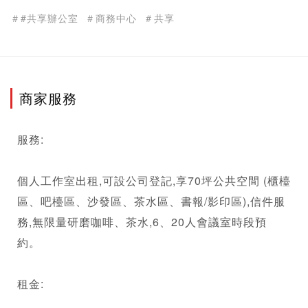
＃#共享辦公室
＃商務中心
＃共享
商家服務
服務: 
個人工作室出租,可設
公司登記
,享70坪公共空間 (櫃檯
區、吧檯區、沙發區、茶水區、書報/影印區),信件服
務,無限量研磨咖啡、茶水,6、20人會議室時段預
約。 
租金: 