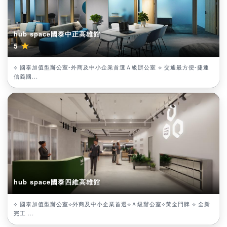
hub space國泰中正高雄館
★
5
⟡ 國泰加值型辦公室-外商及中小企業首選Ａ級辦公室 ⟡ 交通最方便-捷運
信義國...
hub space國泰四維高雄館
⟡ 國泰加值型辦公室⟡外商及中小企業首選⟡Ａ級辦公室⟡黃金門牌 ⟡ 全新
完工 ...