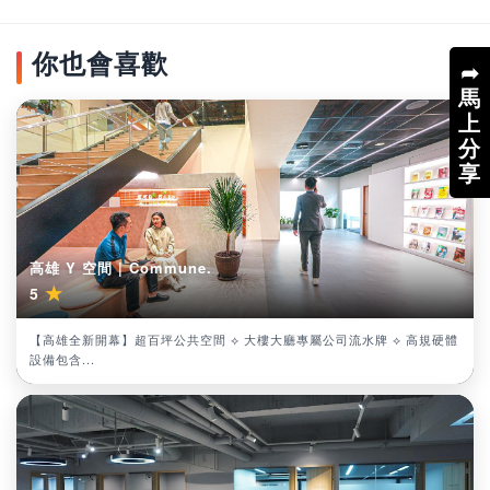
你也會喜歡
➦
馬
上
分
享
高雄 Y 空間 | Commune.
★
5
【高雄全新開幕】超百坪公共空間 ⟡ 大樓大廳專屬公司流水牌 ⟡ 高規硬體
設備包含...