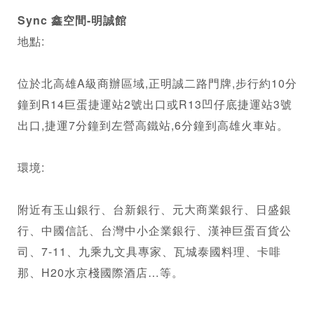
Sync 鑫空間-明誠館
地點: 
位於北高雄A級商辦區域,正明誠二路門牌,步行約10分
鐘到R14巨蛋捷運站2號出口或R13凹仔底捷運站3號
出口,捷運7分鐘到左營高鐵站,6分鐘到高雄火車站。 
環境: 
附近有玉山銀行、台新銀行、元大商業銀行、日盛銀
行、中國信託、台灣中小企業銀行、漢神巨蛋百貨公
司、7-11、九乘九文具專家、瓦城泰國料理、卡啡
那、H20水京棧國際酒店…等。