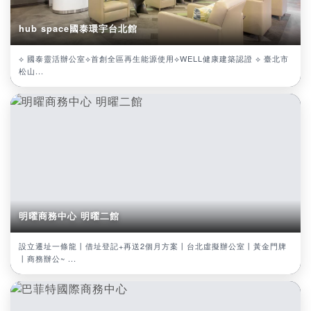
hub space國泰環宇台北館
⟡ 國泰靈活辦公室⟡首創全區再生能源使用⟡WELL健康建築認證 ⟡ 臺北市
松山...
明曜商務中心 明曜二館
設立遷址一條龍丨借址登記+再送2個月方案丨台北虛擬辦公室丨黃金門牌
丨商務辦公~ ...