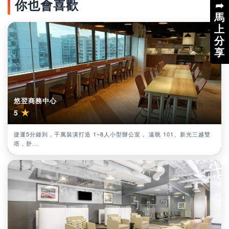
你也會喜歡
➦
馬
上
分
享
悠翌商務中心
★
5
捷運5分鐘到，千萬裝潢打造 1~8人小型辦公室， 遠眺 101、新光三越雙
塔，舒...