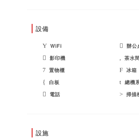
設備
WiFi
辦公
影印機
茶水
置物櫃
冰箱
白板
總機
電話
掃描
設施