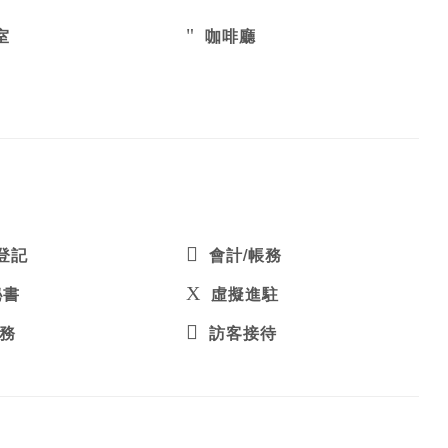
室
咖啡廳
登記
會計/帳務
秘書
虛擬進駐
稅務
訪客接待