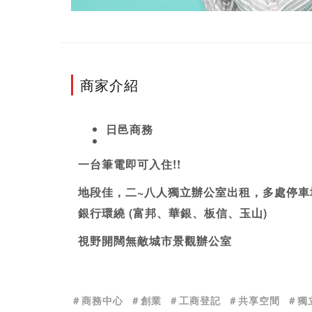
商家介紹
日邑商務
一台筆電即可入住!!
地段佳，二~八人獨立
辦公室出租
，多處停車
銀行環繞 (富邦、華銀、板信、玉山)
視野開闊無敵城市景觀辦公室
＃商務中心
＃創業
＃工商登記
＃共享空間
＃獨