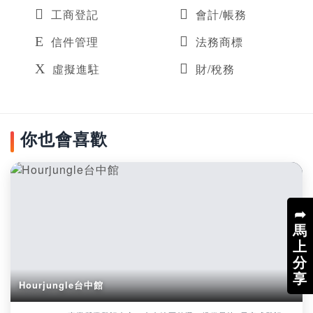
工商登記
會計/帳務
信件管理
法務商標
虛擬進駐
財/稅務
你也會喜歡
➦
馬
上
分
享
Hourjungle台中館