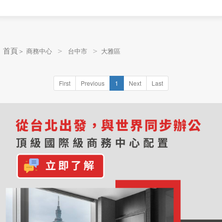
＞
＞
 首頁
＞
商務中心
台中市
大雅區
First
Previous
1
Next
Last