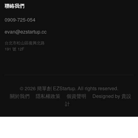
聯絡我們
0909-725-054
evan@ezstartup.cc
台北市松山區復興北路
191 號 12F
© 2026 簡單創 EZStartup. All rights reserved.
關於我們
隱私權政策
個資聲明
Designed by 貴設
計