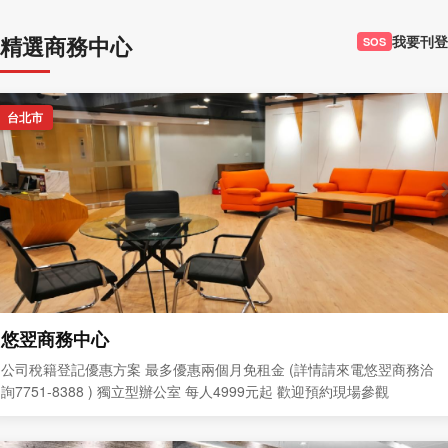
精選商務中心
我要刊登
SOS
台北市
悠翌商務中心
公司稅籍登記優惠方案 最多優惠兩個月免租金 (詳情請來電悠翌商務洽
詢7751-8388 ) 獨立型辦公室 每人4999元起 歡迎預約現場參觀