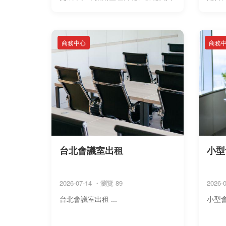
他縣市的選址原則，說明商業地址合
比較
法性、使用分 ...
案，整
商務中心
商務
台北會議室出租
小型
2026-07-14 ・瀏覽 89
2026-
台北會議室出租 ...
小型會