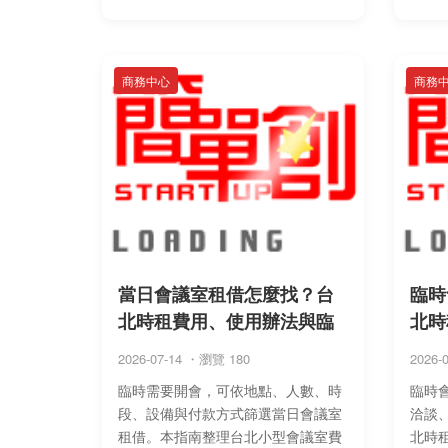
期費與訂金處理、LINE通知效力、20
流程
人會議 ...
到場風
商務中心
商務
當日會議室租借怎麼找？台
臨時
北時租費用、使用辦法與臨
北時
2026-07-14 ・瀏覽 180
2026-
臨時需要開會，可依地點、人數、時
臨時
段、設備與付款方式篩選當日會議室
洽談
租借。本指南整理台北小型會議室費
北時