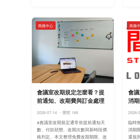
式、
網路設
商務中心
商務
會議室改期規定怎麼看？提
會議
前通知、改期費與訂金處理
消期
2026-07-14 ・瀏覽 166
2026-
a會議室改期規定通常依提前通知天
臨時
數、付款狀態、改期次數與新時段價
消期
格判定。本文整理免費改期期限、改
還規