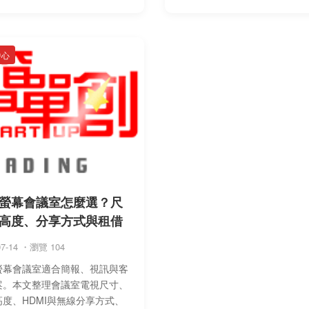
辦法、台北車站附近選址方式，
容性、價格組成與測試重點，
消、超 ...
回音、斷訊、 ...
中心
螢幕會議室怎麼選？尺
高度、分享方式與租借
07-14 ・瀏覽 104
螢幕會議室適合簡報、視訊與客
案。本文整理會議室電視尺寸、
高度、HDMI與無線分享方式、