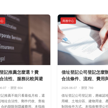
中心
商務中心
登記推薦怎麼選？費
借址登記公司登記怎麼
合法性、服務比較與避
合法條件、流程、費用
06-07 ・瀏覽 604
2026-06-07 ・瀏覽 769
登記推薦不能只看最低月租，還
借址登記公司登記前，應確認
認地址合法性、郵件代收、查核
用權、土地分區、建物用途、
、合約期限與隱藏費用。本指南
制與收件方式。本指南整理公