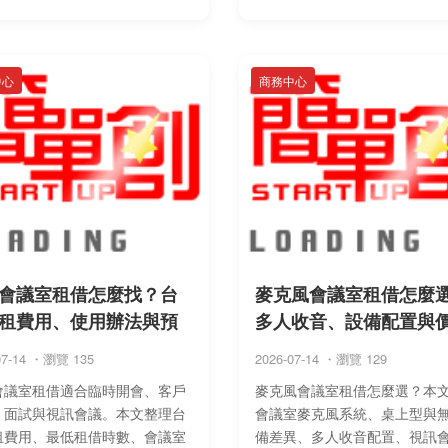
、提前通知天數、當日取消與未
異，並說明人數容量、投影 ...
險，並 ...
中心
商務中心
會議室租借怎麼找？台
麥克風會議室租借怎麼
租費用、使用辦法與預
多人收音、設備配置與
07-14 ・瀏覽 135
2026-07-14 ・瀏覽 129
會議室租借適合臨時開會、客戶
麥克風會議室租借怎麼選？本
、面試與視訊會議。本文整理台
會議室麥克風系統、桌上型與
租費用、最低租借時數、會議室
備差異、多人收音配置、視訊