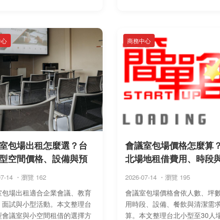
中心
商務中心
室包場出租怎麼選？台
會議室包場價格怎麼算
型空間價格、設備與預
北場地租借費用、時段
07-14 ・瀏覽 162
2026-07-14 ・瀏覽 195
室包場出租適合企業會議、教育
會議室包場價格會依人數、坪
、面試與小型活動。本文整理台
用時段、設備、餐飲與清潔需
型會議室與小空間租借的選擇方
算。本文整理台北小型至30人