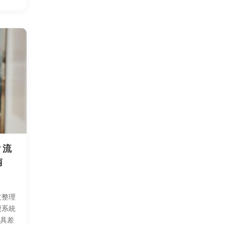
異，以
？流
南
文整理
費系統
 工具差