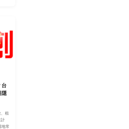
？台
與隱
數、租
求計
場地常