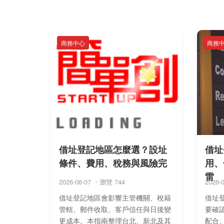
商務中心
商務
借址登記地區怎麼選？設址
借址
條件、費用、稅務與風險完
用、
雷
2026-06-07 ・瀏覽 744
2026-
借址登記地區會影響主管機關、稅籍
借址
管轄、郵件收取、客戶信任與日後變
要確
更成本。本指南整理台北、新北及其
配合