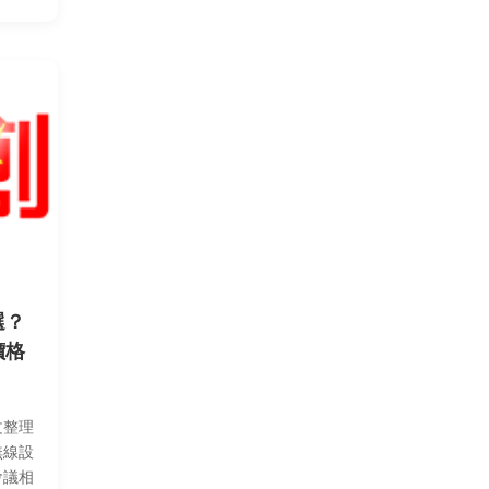
選？
價格
文整理
無線設
會議相