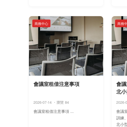
商務中心
商務
會議室租借注意事項
會議
北小
2026-07-14 ・瀏覽 84
2026-
會議室租借注意事項 ...
會議
訓練
北小