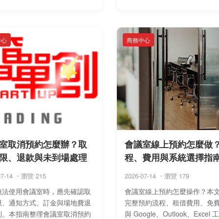
包場價格計算、桌型人數、投影
見費用、每小時與半日全日差
備、交 ...
及押金、超時 ...
中心
商務中心
室取消預約怎麼辦？取
會議室線上預約怎麼做
限、退款與未到場處理
程、費用與系統選擇指
07-14 ・瀏覽 215
2026-07-14 ・瀏覽 179
無法使用會議室時，應先確認取
會議室線上預約怎麼操作？本
限、通知方式、訂金與場地費退
完整預約流程、租借費用、免
則。本指南整理會議室取消預約
與 Google、Outlook、Excel