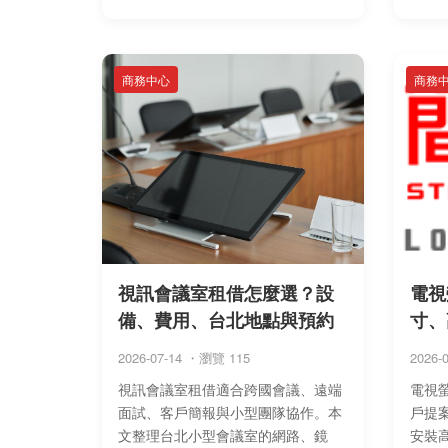
用、使用辦法、線上確認流程、個人
使用
時租空間選擇 ...
以及取
商務中心
商務
視訊會議室租借怎麼選？設
電視
備、費用、台北地點與預約
寸、
2026-07-14 ・瀏覽 115
2026-
視訊會議室租借適合跨國會議、遠端
電視
面試、客戶簡報與小型團隊協作。本
戶提
文整理台北小型會議室的網路、鏡
安裝