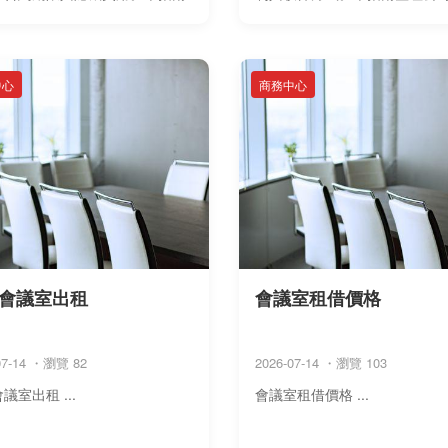
台北、新北、台中及不同借址方
號設立流程、必備文件、費用
理常見 ...
住家借址風險 ...
中心
商務中心
會議室出租
會議室租借價格
07-14 ・瀏覽 82
2026-07-14 ・瀏覽 103
議室出租 ...
會議室租借價格 ...