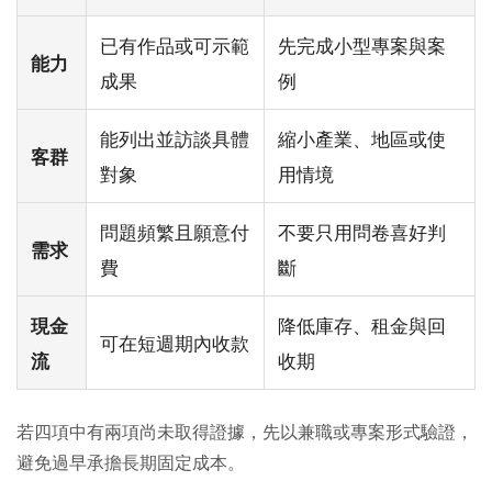
已有作品或可示範
先完成小型專案與案
能力
成果
例
能列出並訪談具體
縮小產業、地區或使
客群
對象
用情境
問題頻繁且願意付
不要只用問卷喜好判
需求
費
斷
降低庫存、租金與回
現金
可在短週期內收款
收期
流
若四項中有兩項尚未取得證據，先以兼職或專案形式驗證，
避免過早承擔長期固定成本。