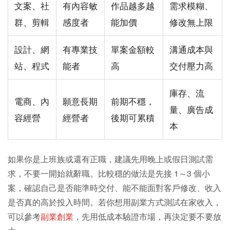
文案、社
有內容敏
作品越多越
需求模糊、
群、剪輯
感度者
能加價
修改無上限
設計、網
有專業技
單案金額較
溝通成本與
站、程式
能者
高
交付壓力高
庫存、流
電商、內
願意長期
前期不穩，
量、廣告成
容經營
經營者
後期可累積
本
如果你是上班族或還有正職，建議先用晚上或假日測試需
求，不要一開始就辭職。比較穩的做法是先接 1～3 個小
案，確認自己是否能準時交付、能不能面對客戶修改、收入
是否真的高於投入時間。若你想用副業方式測試在家收入，
可以參考
副業創業
，先用低成本驗證市場，再決定要不要放