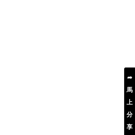
➦
馬
上
分
享