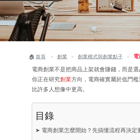
電
首頁
創業
創業模式與創業點子
＞
＞
＞
電商創業不是把商品上架就會賺錢，而是選
你正在研究
創業
方向，電商確實屬於低門檻
比許多人想像中更高。
目錄
➤
電商創業怎麼開始？先搞懂流程再決定