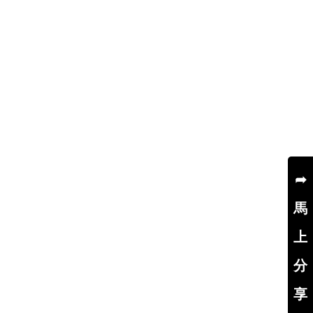
➦
馬
上
分
享