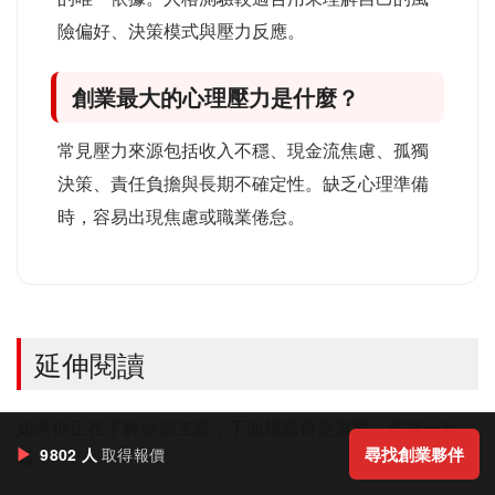
險偏好、決策模式與壓力反應。
創業最大的心理壓力是什麼？
常見壓力來源包括收入不穩、現金流焦慮、孤獨
決策、責任負擔與長期不確定性。缺乏心理準備
時，容易出現焦慮或職業倦怠。
延伸閱讀
如果你正在了解這個主題，下面幾篇會更實際，建議一起
▶
尋找創業夥伴
9802 人
取得報價
看：