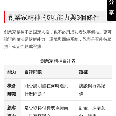
分
享
創業家精神的5項能力與3個條件
創業家精神不是固定人格，也不必用成功者故事倒推。更可
驗證的做法是拆解能力、環境與回饋系統，觀察是否能持續
把不確定性轉成證據。
創業家精神自評表
能力
自評問題
證據
能否說明誰在何時遇到
訪談與行為紀
機會
什麼問題？
錄
辨識
是否取得付費或承諾而
訂金、採購意
顧客
非只有稱讚？
向、續用
導向