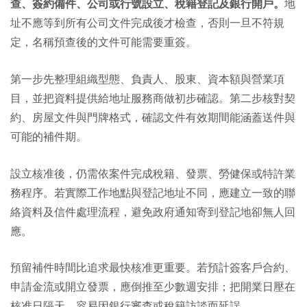
查、簽約備件、公司或行號設立、稅籍登記及銀行開戶。
地
址不應等到所有公司文件完成後才檢查，否則一旦不符規
定，名稱預查後的文件可能需要重簽。
第一步先整理組織型態、負責人、股東、資本額與營業項
目，並把資料提供給地址服務商做初步確認。第二步核對契
約、房屋文件與門牌格式，確認文件有效期間能涵蓋送件與
可能的補件期。
設立核准後，仍需依案件完成稅籍、發票、勞健保或特許業
務程序。若實際工作地點與登記地址不同，應建立一致的聯
絡資料及信件處理流程，避免政府通知寄到登記地卻無人回
應。
預留補件時間比追求最快核准更重要。若預計簽客戶合約、
申請金流或開立發票，應倒推至少數週安排；把開業日壓在
核准日隔天，容易因銀行審查或稅籍訪談而延誤。