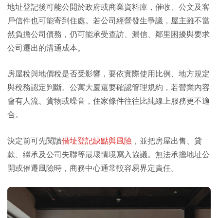
地址登記後可能公開於政府或商業資料庫，催收、公文及客
戶信件也可能寄到住處。若公司經營發生爭議，屋主雖不當
然負擔公司債務，仍可能承受查訪、漏信、鄰里困擾與要求
公司遷出的溝通成本。
房屋稅與地價稅是否受影響，要依實際使用比例、地方規定
與稅務認定判斷。公寓大廈還要確認管理規約，若營業內容
會有人流、貨物或噪音，住家條件往往比純線上服務更不適
合。
決定前可先閱讀
借址登記缺點與風險
，並把房屋出售、貸
款、繼承及公司失聯等最壞情境寫入協議。無法承擔地址公
開或催遷風險時，商務中心通常較容易界定責任。