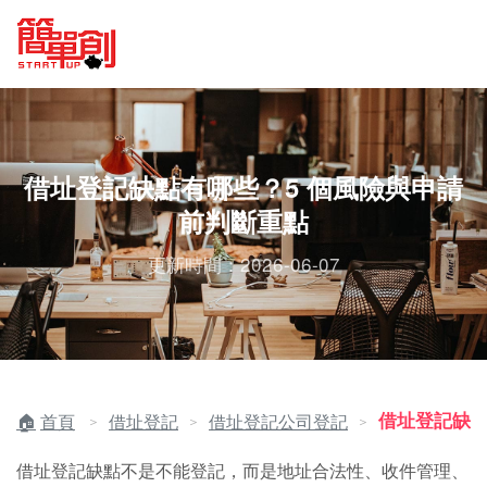
借址登記缺點有哪些？5 個風險與申請
前判斷重點
更新時間：2026-06-07
借址登記缺
首頁
借址登記
借址登記公司登記
＞
＞
＞
借址登記缺點不是不能登記，而是地址合法性、收件管理、