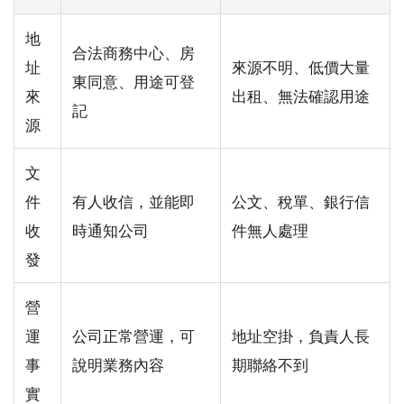
地
合法商務中心、房
址
來源不明、低價大量
東同意、用途可登
來
出租、無法確認用途
記
源
文
件
有人收信，並能即
公文、稅單、銀行信
收
時通知公司
件無人處理
發
營
運
公司正常營運，可
地址空掛，負責人長
事
說明業務內容
期聯絡不到
實