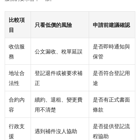
比較項
只看低價的風險
申請前建議確認
目
收信服
是否即時通知與
公文漏收、稅單延誤
務
保管
地址合
登記退件或被要求補
是否符合登記用
法性
正
途
合約內
續約、退租、變更費
是否有正式書面
容
用不清楚
條款
行政支
是否提供登記流
遇到補件沒人協助
援
程協助