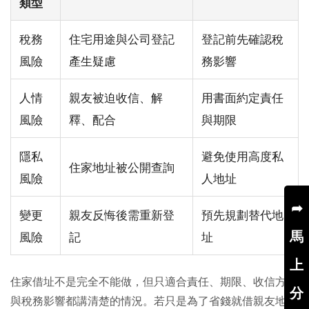
類型
稅務
住宅用途與公司登記
登記前先確認稅
風險
產生疑慮
務影響
人情
親友被迫收信、解
用書面約定責任
風險
釋、配合
與期限
隱私
避免使用高度私
住家地址被公開查詢
風險
人地址
➦
變更
親友反悔後需重新登
預先規劃替代地
馬
風險
記
址
上
住家借址不是完全不能做，但只適合責任、期限、收信方式
分
與稅務影響都講清楚的情況。若只是為了省錢就借親友地