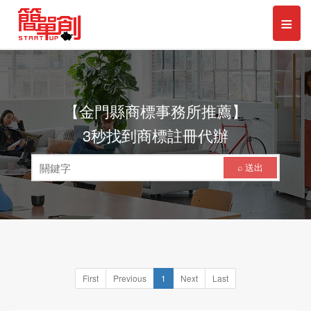
≡
Toggl
naviga
【金門縣商標事務所推薦】
3秒找到商標註冊代辦
⌕ 送出
First
Previous
1
Next
Last