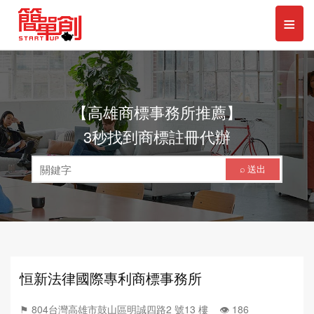
≡
Toggl
naviga
【高雄商標事務所推薦】
3秒找到商標註冊代辦
⌕ 送出
恒新法律國際專利商標事務所
⚑ 804台灣高雄市鼓山區明誠四路2 號13 樓 👁️‍ 186