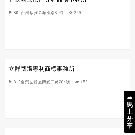
⚑ 802台灣苓雅區海邊路31號 👁️‍ 229
立群國際專利商標事務所
⚑ 813台灣左營區博愛二路204號 👁️‍ 153
➦
馬
上
分
享