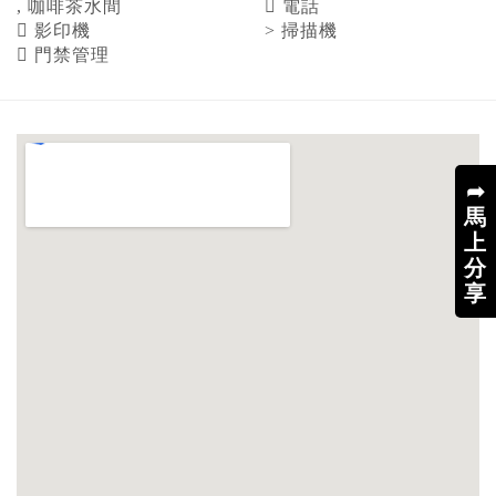
咖啡茶水間
電話
影印機
掃描機
門禁管理
➦
馬
上
分
享