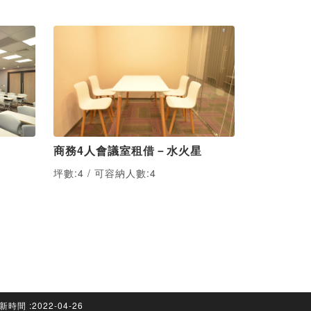
商務4人會議室租借－水火星
商務6人會
坪數:4 / 可容納人數:4
坪數:6 / 
新時間
:2022-04-26