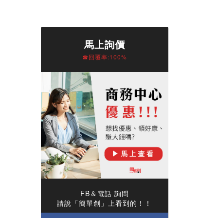
馬上詢價
☎回覆率:100%
FB＆電話 詢問
請說「簡單創」上看到的！！