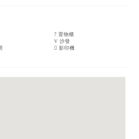
置物櫃
沙發
間
影印機