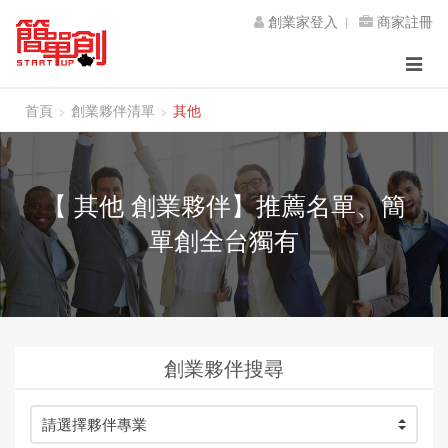
創業家登入
商家註冊
Toggle
navigat
首頁
創業夥伴清單
其他
【 其他 創業夥伴】推薦名單、簡
單創全台獨有
創業夥伴搜尋