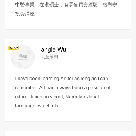
中醫專業，在港碩士，有零售買賣經驗，曾舉辦
投資講座 ...
angie Wu
創意策劃
I have been learning Art for as long as I can
remember. Art has always been a passion of
mine. I focus on visual, Narrative visual
language, which dis... ...