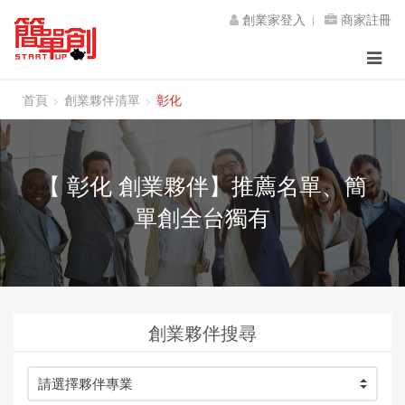
創業家登入
商家註冊
Toggle
navigat
首頁
創業夥伴清單
彰化
【 彰化 創業夥伴】推薦名單、簡
單創全台獨有
創業夥伴搜尋