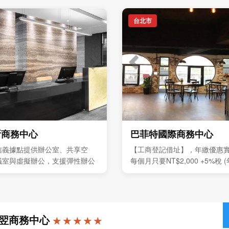
台北市
斯商務中心
巴菲特國際商務中心
信義據點提供辦公室、共享空
【工商登記借址】，年繳優惠
議室與虛擬辦公，支援彈性辦公
每個月只要NT$2,000 +5%稅
發展
優惠價全年NT$24,000 +5%
難得，敬請把握。
翌商務中心
★ ★ ★ ★ ★