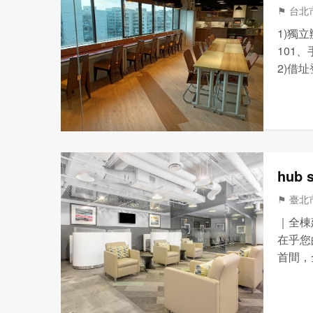
⚑ 台北市
1)獨
101
2)借
功能大
4)共
hub
⚑ 臺北
｜全棟
在乎您
首間，
康職場
空氣品