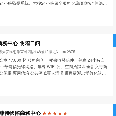
24小時監視系統、大樓24小時保全服務 光纖寬頻wifi無線網
印機、微波爐、冰箱、飲水機 空間選擇： 1~2人獨立座
00~7000元/月 2人獨立辦公室:...
商務中心 明曜二館
市大安區忠孝東路四段148號10樓之6 👁️‍ 2875
室 17,800 起 服務內容： 祕書收發信件、包裹 24小時自
 中華電信光纖網路、無線 WiFi 公共空間洽談區 全新文青簡
公傢俱 專用信箱 公共區域專人清潔 鄰近捷運忠孝敦化站5
交通便利。 連絡手機 : 0979 768 138
菲特國際商務中心
★ ★ ★ ★ ★