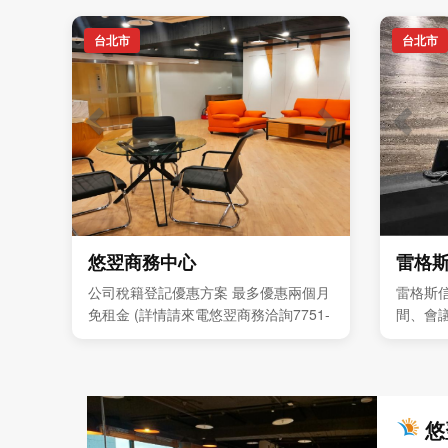
台北市
台北市
悠翌商務中心
雷格
公司稅籍登記優惠方案 最多優惠兩個月
雷格斯
免租金 (詳情請來電悠翌商務洽詢7751-
間、會
8388 ) 獨立型辦公室 每人4999元起 歡
與企業
迎預約現場參觀
悠