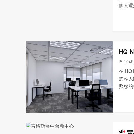
個人還
富多樣
間恢復
•...
HQ N
⚑ 104
在 HQ
的私人
照您的
括服務
室等等
雷