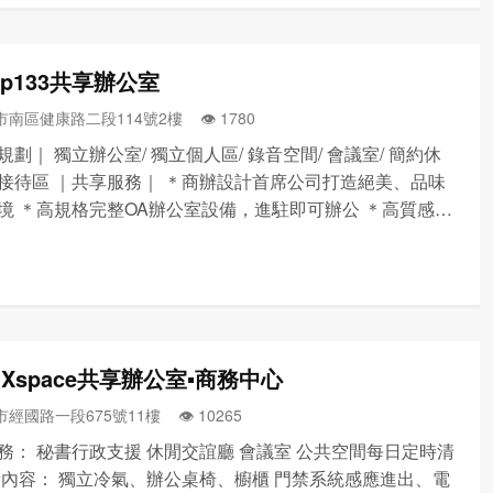
p133共享辦公室
南區健康路二段114號2樓 👁️‍ 1780
規劃｜ 獨立辦公室/ 獨立個人區/ 錄音空間/ 會議室/ 簡約休
接待區 ｜共享服務｜ ＊商辦設計首席公司打造絕美、品味
境 ＊高規格完整OA辦公室設備，進駐即可辦公 ＊高質感設
室免費使用 ＊獨立辦公室感應磁卡門禁 ＊環境清潔每天打
代收發郵件/快遞 ＊中華電信光纖網路/...
Xspace共享辦公室▪商務中心
經國路一段675號11樓 👁️‍ 10265
務： 秘書行政支援 休閒交誼廳 會議室 公共空間每日定時清
備內容： 獨立冷氣、辦公桌椅、櫥櫃 門禁系統感應進出、電