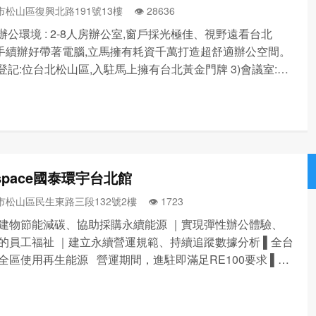
松山區復興北路191號13樓 👁️‍ 28636
立辦公環境 : 2-8人房辦公室,窗戶採光極佳、視野遠看台北
、手續辦好帶著電腦,立馬擁有耗資千萬打造超舒適辦公空間。
址登記:位台北松山區,入駐馬上擁有台北黃金門牌 3)會議室:多
小會議室,投影機、白板、無線麥克風、無線上網一應俱全
享開放空間:窗邊美景放鬆區,長形開放...
 space國泰環宇台北館
市松山區民生東路三段132號2樓 👁️‍ 1723
建物節能減碳、協助採購永續能源 ｜實現彈性辦公體驗、
的員工福祉 ｜建立永續營運規範、持續追蹤數據分析 ▌全台
全區使用再生能源 營運期間，進駐即滿足RE100要求 ▌健
 人體工學家具配置，重視辦公環境 環境數據監控，確保
質 ▌運動紓壓 運動課程舉辦，就近建...