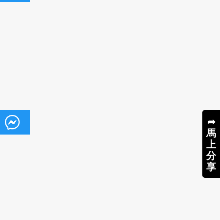
➦
馬
上
分
享