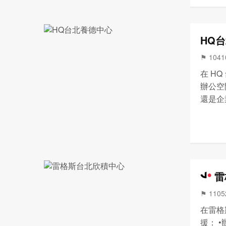
HQ
⚑ 104
在 H
辦公空
還是企
樣的辦
復計劃
辦...
雷
⚑ 110
在雷格
援： 