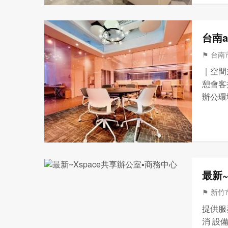
台南a
⚑ 台南市
｜空間
憩會客
辦公環
計會議
掃 ＊
最新~
⚑ 新竹市
提供服
消 設