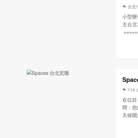
⚑ 台北
小型辦
主台北
====
前 商
樓) 02 
Spa
⚑ 114
在位於 
間：您
天候開
讓您在
營業時