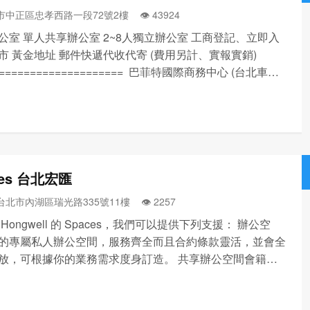
市中正區忠孝西路一段72號2樓 👁️‍ 43924
公室 單人共享辦公室 2~8人獨立辦公室 工商登記、立即入
市 黃金地址 郵件快遞代收代寄 (費用另計、實報實銷)
===================== 巴菲特國際商務中心 (台北車站
務中心首選) 台北市中正區忠孝西路一段72號2樓(請搭電梯上
276...
ces 台北宏匯
 台北市內湖區瑞光路335號11樓 👁️‍ 2257
Hongwell 的 Spaces，我們可以提供下列支援： 辦公空
的專屬私人辦公空間，服務齊全而且合約條款靈活，並會全
放，可根據你的業務需求度身訂造。 共享辦公空間會籍：
世界各地使用數千個共享辦公空間工作，合約條款靈活，在
間內可不限次數使用。 專屬辦公桌：為您提供共享...