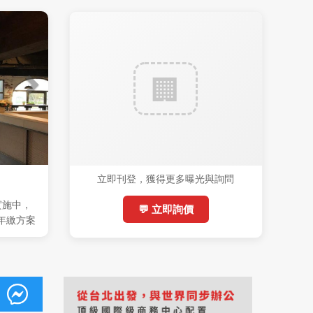
立即刊登，獲得更多曝光與詢問
實施中，
💬 立即詢價
 (年繳方案
稅)，機會