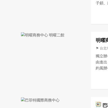
子鎖、
路 影
位:50
明曜
⚑ 台北
獨立辦公
由進出
約風辦
號出口，
巴