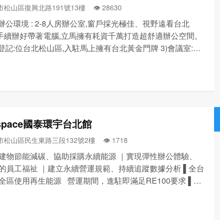
松山區復興北路191號13樓 👁️‍ 28630
立辦公環境 : 2-8人房辦公室,窗戶採光極佳、視野遠看台北
、手續辦好帶著電腦,立馬擁有耗資千萬打造超舒適辦公空間。
址登記:位台北松山區,入駐馬上擁有台北黃金門牌 3)會議室:多
小會議室,投影機、白板、無線麥克風、無線上網一應俱全
享開放空間:窗邊美景放鬆區,長形開放...
 space國泰環宇台北館
市松山區民生東路三段132號2樓 👁️‍ 1718
建物節能減碳、協助採購永續能源 ｜實現彈性辦公體驗、
的員工福祉 ｜建立永續營運規範、持續追蹤數據分析 ▌全台
全區使用再生能源 營運期間，進駐即滿足RE100要求 ▌健
 人體工學家具配置，重視辦公環境 環境數據監控，確保
質 ▌運動紓壓 運動課程舉辦，就近建...