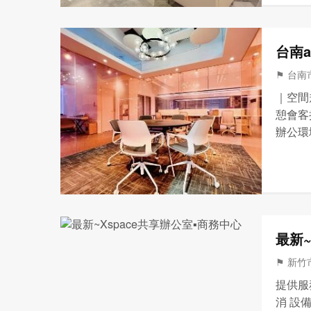
台南a
⚑ 台南市
｜空間
憩會客
辦公環
計會議
掃 ＊
最新~
⚑ 新竹市
提供服
消 設