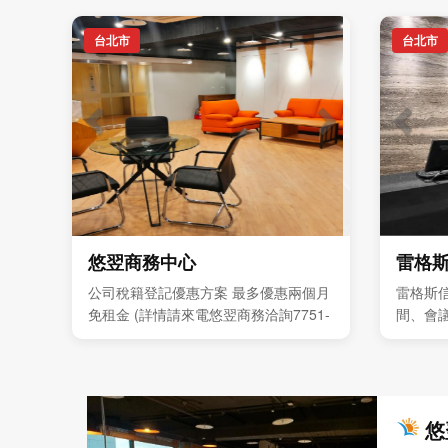
台北市
台北市
悠翌商務中心
雷格
公司稅籍登記優惠方案 最多優惠兩個月
雷格斯
免租金 (詳情請來電悠翌商務洽詢7751-
間、會
8388 ) 獨立型辦公室 每人4999元起 歡
與企業
迎預約現場參觀
悠