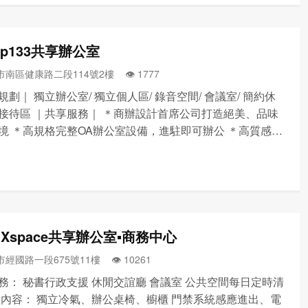
p133共享辦公室
南區健康路二段114號2樓 👁️‍ 1777
規劃｜ 獨立辦公室/ 獨立個人區/ 錄音空間/ 會議室/ 簡約休
接待區 ｜共享服務｜ ＊商辦設計首席公司打造絕美、品味
境 ＊高規格完整OA辦公室設備，進駐即可辦公 ＊高質感設
室免費使用 ＊獨立辦公室感應磁卡門禁 ＊環境清潔每天打
代收發郵件/快遞 ＊中華電信光纖網路/...
Xspace共享辦公室▪商務中心
經國路一段675號11樓 👁️‍ 10261
務： 秘書行政支援 休閒交誼廳 會議室 公共空間每日定時清
備內容： 獨立冷氣、辦公桌椅、櫥櫃 門禁系統感應進出、電