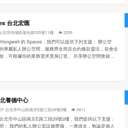
ces 台北宏匯
 台北市內湖區瑞光路335號11樓 👁️‍ 2255
Hongwell 的 Spaces，我們可以提供下列支援： 辦公空
的專屬私人辦公空間，服務齊全而且合約條款靈活，並會全
放，可根據你的業務需求度身訂造。 共享辦公空間會籍：
世界各地使用數千個共享辦公空間工作，合約條款靈活，在
間內可不限次數使用。 專屬辦公桌：為您提供共享...
台北養德中心
107 台北市中山區南京E路三段29號2樓 👁️‍ 3911
Q 台北市中山區南京E路三段29號2樓，我們提供以下支援：
間： 我們的私人辦公室設施齊備，一應俱全，無論是個人