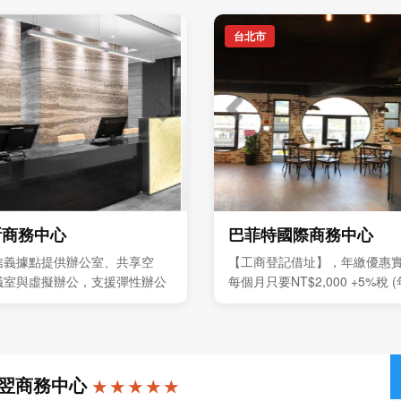
台北市
斯商務中心
巴菲特國際商務中心
信義據點提供辦公室、共享空
【工商登記借址】，年繳優惠
議室與虛擬辦公，支援彈性辦公
每個月只要NT$2,000 +5%稅
發展
優惠價全年NT$24,000 +5%
難得，敬請把握。
翌商務中心
★ ★ ★ ★ ★