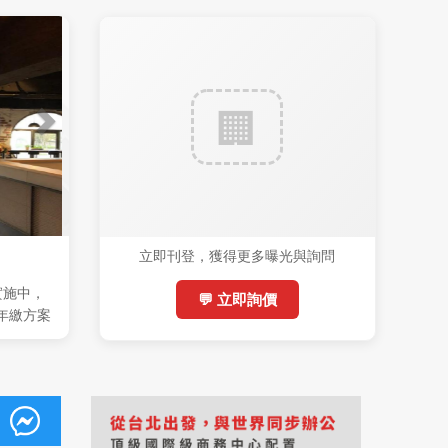
立即刊登，獲得更多曝光與詢問
實施中，
💬 立即詢價
 (年繳方案
稅)，機會