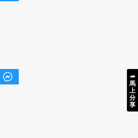
➦
馬
上
分
享