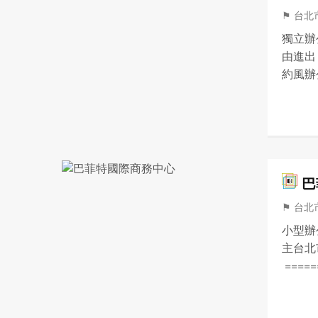
⚑ 台北
獨立辦公
由進出
約風辦
號出口，
巴
⚑ 台北
小型辦
主台北
====
前 商
樓) 02 