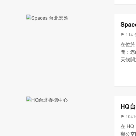
Spa
⚑ 114
在位於 
間：您
天候開
讓您在
營業時
HQ
⚑ 104
在 H
辦公空