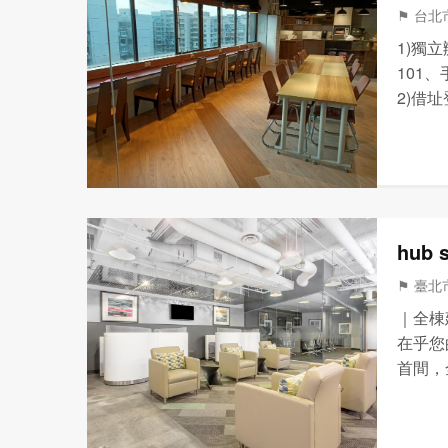
⚑ 台北市
1)獨
101
2)借
功能大
4)共
hub
⚑ 臺北
｜全棟
在乎您
首間，
康職場
空氣品