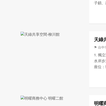
子鎖、
路 影
位:50
天綠
⚑ 台中市
1. 
水岸步
座位：
記：位
大小會
明曜