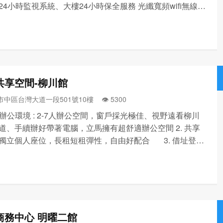
24小時監視系統、大樓24小時保全服務 光纖寬頻wifi無線網
印機、微波爐、冰箱、飲水機 空間選擇： 1~2人獨立座
00~7000元/月 2人獨立辦公室:...
共享空間-柳川館
中區台灣大道一段501號10樓 👁️‍ 5300
獨立辦公環境 : 2-7人辦公空間，窗戶採光極佳、視野遠看柳川
道、手續辦好帶著電腦，立馬擁有超舒適辦公空間 2. 共享
獨立個人座位，長租短租彈性，自由好配合 3. 借址登
台中市中樞，入駐馬上擁有黃金門牌 4. 會議室：多功能
議室，白板、麥克風、無...
商務中心 明曜二館