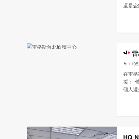
還是企
樣的辦
復計劃
辦...
雷
⚑ 110
在雷格
援： 
個人還
富多樣
間恢復
•...
HQ N