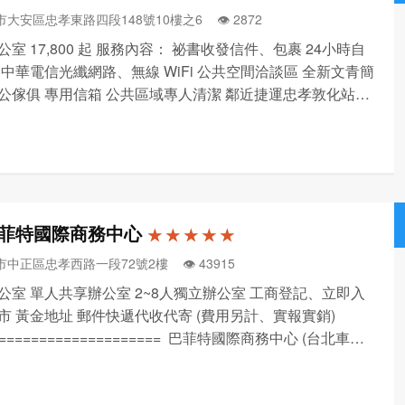
市大安區忠孝東路四段148號10樓之6 👁️‍ 2872
室 17,800 起 服務內容： 祕書收發信件、包裹 24小時自
 中華電信光纖網路、無線 WiFi 公共空間洽談區 全新文青簡
公傢俱 專用信箱 公共區域專人清潔 鄰近捷運忠孝敦化站5
交通便利。 連絡手機 : 0979 768 138
菲特國際商務中心
★ ★ ★ ★ ★
市中正區忠孝西路一段72號2樓 👁️‍ 43915
公室 單人共享辦公室 2~8人獨立辦公室 工商登記、立即入
市 黃金地址 郵件快遞代收代寄 (費用另計、實報實銷)
===================== 巴菲特國際商務中心 (台北車站
務中心首選) 台北市中正區忠孝西路一段72號2樓(請搭電梯上
276...