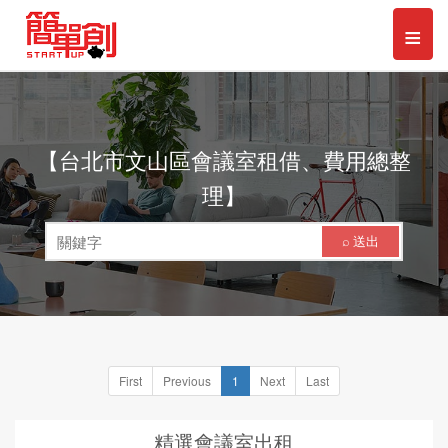
Toggl
≡
naviga
【台北市文山區會議室租借、費用總整
理】
⌕ 送出
First
Previous
1
Next
Last
精選會議室出租