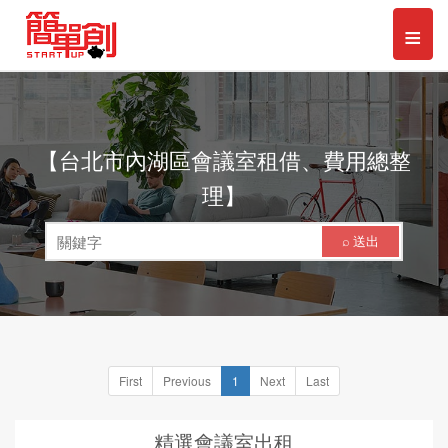
Toggl
≡
naviga
【台北市內湖區會議室租借、費用總整
理】
⌕ 送出
First
Previous
1
Next
Last
精選會議室出租