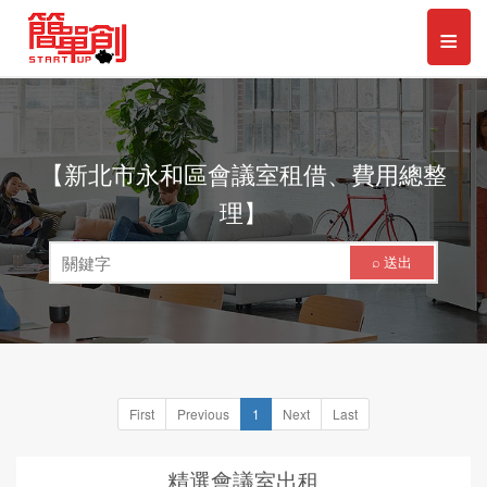
Toggl
≡
naviga
【新北市永和區會議室租借、費用總整
理】
⌕ 送出
First
Previous
1
Next
Last
精選會議室出租