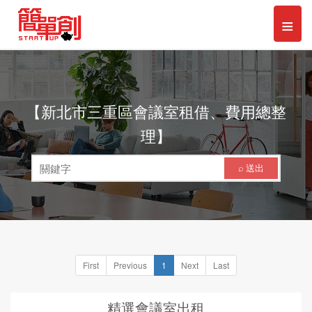
Toggl
≡
naviga
【新北市三重區會議室租借、費用總整
理】
⌕ 送出
First
Previous
1
Next
Last
精選會議室出租