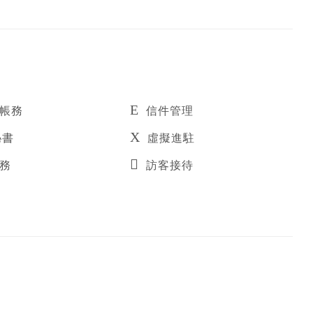
/帳務
信件管理
秘書
虛擬進駐
稅務
訪客接待