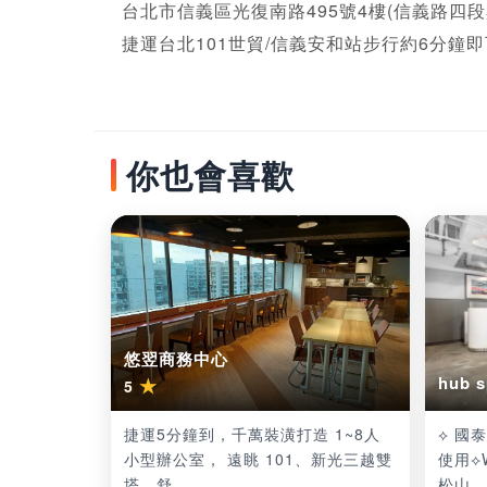
台北市信義區光復南路495號4樓(信義路四段
捷運台北101世貿/信義安和站步行約6分鐘
你也會喜歡
悠翌商務中心
hub
★
5
捷運5分鐘到，千萬裝潢打造 1~8人
⟡ 國
小型辦公室， 遠眺 101、新光三越雙
使用⟡
塔，舒...
松山...