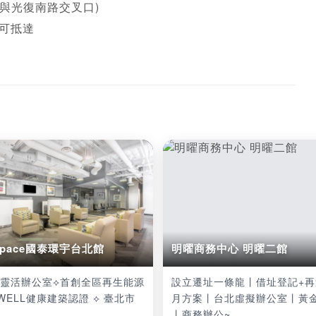
與光復南路交叉口)

即可抵達
 space國泰環宇台北館
明曜商務中心 明曜二館
泰靈活辦公室⟡首創全區再生能源
設立遷址一條龍丨借址登記+再
WELL健康建築認證 ⟡ 臺北市
月方案丨台北虛擬辦公室丨黃
丨商務辦公~ ...