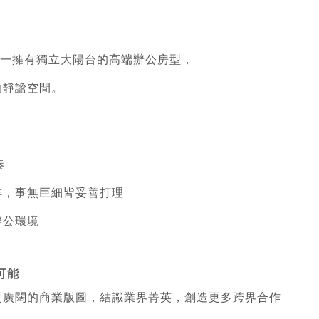
唯一擁有獨立大陽台的高端辦公房型，
的靜謐空間。
奏
排，事無巨細皆妥善打理
辦公環境
可能
更廣闊的商業版圖，結識業界菁英，創造更多跨界合作