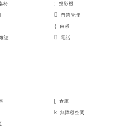
桌椅
投影機
間
門禁管理
白板
雜誌
電話
區
倉庫
無障礙空間
區