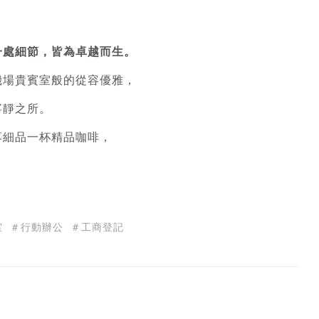
一處細節，皆為卓越而生。
機場貴賓室般的從容優雅，
寧靜之所。
落細品一杯精品咖啡，
。
室
＃行動辦公
＃工商登記