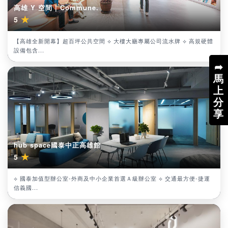
高雄 Y 空間 | Commune.
★
5
【高雄全新開幕】超百坪公共空間 ⟡ 大樓大廳專屬公司流水牌 ⟡ 高規硬體
設備包含...
➦
馬
上
分
享
hub space國泰中正高雄館
★
5
⟡ 國泰加值型辦公室-外商及中小企業首選Ａ級辦公室 ⟡ 交通最方便-捷運
信義國...