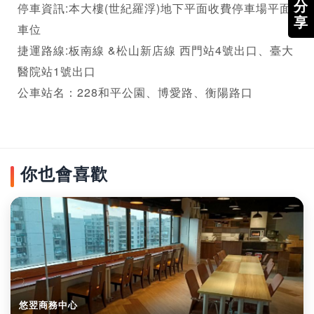
分
停車資訊:本大樓(世紀羅浮)地下平面收費停車場平面
享
車位

捷運路線:板南線 &松山新店線 西門站4號出口、臺大
醫院站1號出口

公車站名：228和平公園、博愛路、衡陽路口
你也會喜歡
悠翌商務中心