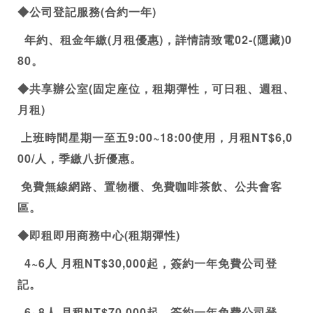
◆
公司登記
服務(合約一年)
  年約、租金年繳(月租優惠)，詳情請致電02-(隱藏)0
80。
◆
共享辦公室
(固定座位，租期彈性，可日租、週租、
月租)
 上班時間星期一至五9:00~18:00使用，月租NT$6,0
00/人，季繳八折優惠。
 免費無線網路、置物櫃、免費咖啡茶飲、公共會客
區。
◆即租即用
商務中心
(租期彈性)
  4~6人 月租NT$30,000起，簽約一年免費
公司登
記
。
  6~8人 
月租NT$70,000起，簽約一年免費
公司登