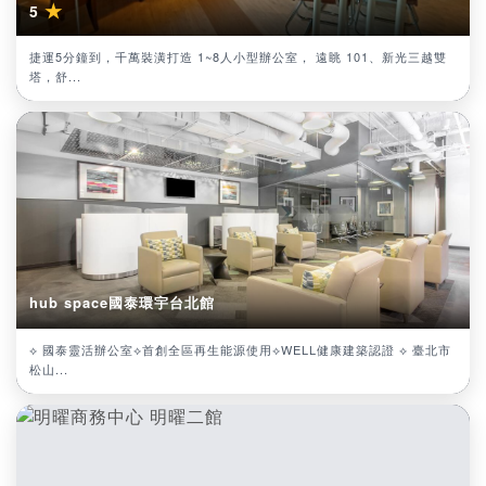
★
5
捷運5分鐘到，千萬裝潢打造 1~8人小型辦公室， 遠眺 101、新光三越雙
塔，舒...
hub space國泰環宇台北館
⟡ 國泰靈活辦公室⟡首創全區再生能源使用⟡WELL健康建築認證 ⟡ 臺北市
松山...