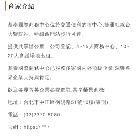
商家介紹
基泰國際
商務中心
位於交通便利的市中心,捷運紅線台
大醫院站、藍線西門站步行可達。
提供
共享辦公室
、
公司登記
、4~15人
商務中心
、10~
20人會議場地出租。
基泰國際
商務中心
已服務多家國內外頂級企業,深獲各
界企業支持與肯定, 
歡迎各界菁英企業參觀進駐,共享榮景商機!
地址：台北市中正區衡陽路51號10樓(東側)
電話：(02)2370-8080
官網：https:// ** /