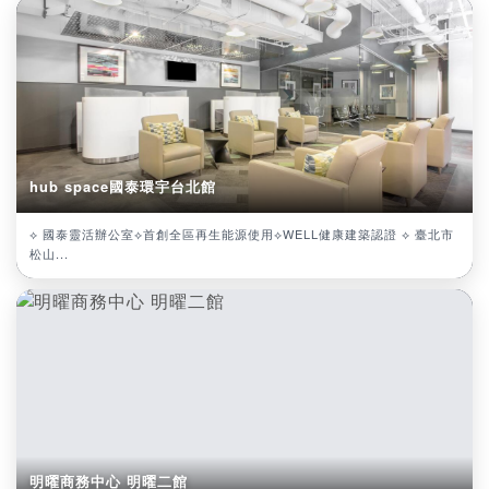
hub space國泰環宇台北館
⟡ 國泰靈活辦公室⟡首創全區再生能源使用⟡WELL健康建築認證 ⟡ 臺北市
松山...
明曜商務中心 明曜二館