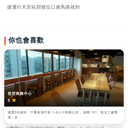
捷運行天宮站四號出口過馬路就到
你也會喜歡
悠翌商務中心
★
5
捷運5分鐘到，千萬裝潢打造 1~8人小型辦公室， 遠眺 101、新光三越雙
塔，舒...