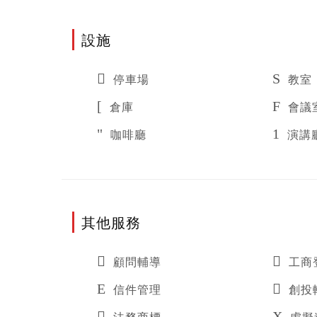
設施
停車場
教室
倉庫
會議
咖啡廳
演講
其他服務
顧問輔導
工商
信件管理
創投
法務商標
虛擬