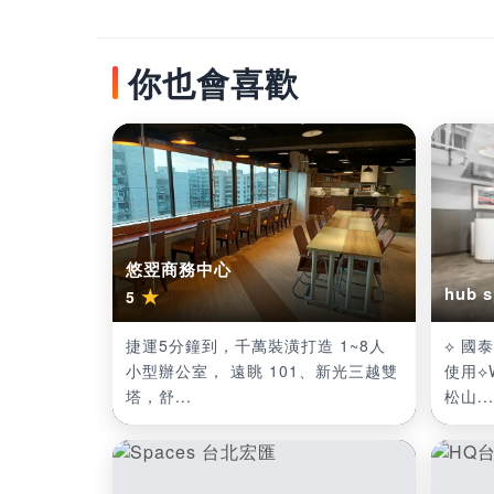
你也會喜歡
悠翌商務中心
hub
★
5
捷運5分鐘到，千萬裝潢打造 1~8人
⟡ 國
小型辦公室， 遠眺 101、新光三越雙
使用⟡
塔，舒...
松山...