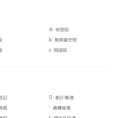
休憩區
室
無障礙空間
廳
閱讀區
登記
會計/帳務
轉薦
總機秘書
進駐
國內外快遞