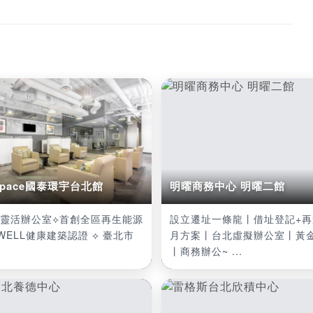
 space國泰環宇台北館
明曜商務中心 明曜二館
泰靈活辦公室⟡首創全區再生能源
設立遷址一條龍丨借址登記+再
WELL健康建築認證 ⟡ 臺北市
月方案丨台北虛擬辦公室丨黃
丨商務辦公~ ...