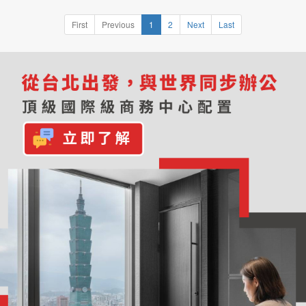
First
Previous
1
2
Next
Last