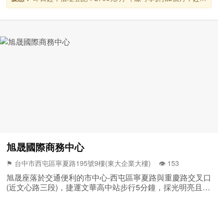
詢問起來~
旭晟國際商務中心
⚑ 台中市西屯區寧夏路195號9樓(東大企業大樓) 👁️‍ 153
旭晟座落於交通便利的市中心-西屯區寧夏路與重慶路交叉口
(近文心路三段)，捷運文華高中站步行5分鐘，採光明亮且環
境單純，帶給客戶最優質與舒適便利的辦公空間，歡迎預約
參觀！(04)2316-6660王小姐