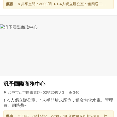
優惠：
➤共享空間：3000/月 ➤1-4人獨立辦公室：租四送二
2023台中超夯必租「普萊國際商務中心」 優質辦公環境-嚴選推
薦-口碑不斷 ﹤限量﹥ ﹤頂級﹥ ﹤尊榮﹥
汎予國際商務中心
⚑ 台中市西屯區市政路402號20樓之3 👁️‍ 340
1~5人獨立辦公室、1人半開放式座位，租金包含水電、管理
費、網路費~
優惠：
即日起，借址登記：2700元/月 年繳可享折扣2個月，趕緊