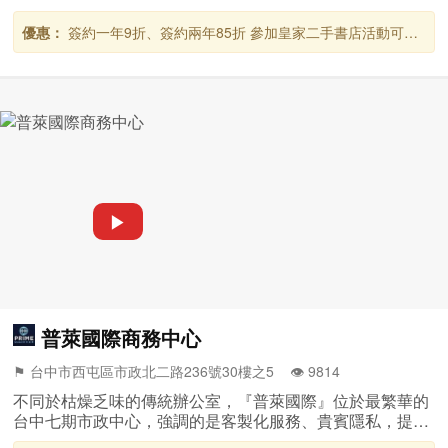
資源整合的社群夥伴，打造一個超越工作的全新辦公環境。
優惠：
簽約一年9折、簽約兩年85折 參加皇家二手書店活動可以
換取會議室時數或是倉儲櫃使用空間喔!
▶
普萊國際商務中心
⚑ 台中市西屯區市政北二路236號30樓之5 👁️‍ 9814
不同於枯燥乏味的傳統辦公室，『普萊國際』位於最繁華的
台中七期市政中心，強調的是客製化服務、貴賓隱私，提供
時尚、舒適並且兼具商務的辦公空間。