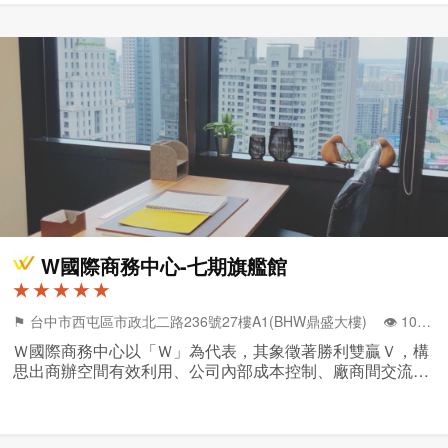
W國際商務中心-七期旗艦館
★ ★ ★ ★ ★
⚑ 台中市西屯區市政北二路236號27樓A1(BHW鼎盛大樓) 👁️‍ 10310
Ｗ國際商務中心以「Ｗ」為代表，其象徵著勝利雙贏Ｖ，構
思出商辦空間有效利用、公司內部成本控制、廠商間交流互
動、貴賓服務接待優質形象，都是我們的設計核心價值，透
過創新設計與品味生活出發點,讓辦公環境更美好