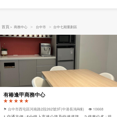
＞
＞
 首頁
＞
商務中心
台中市
台中七期重劃區
有椿逢甲商務中心
★ ★ ★ ★ ★
⚑ 台中市西屯區河南路2段262號3F(中港長鴻A棟) 👁️‍ 10668
1 交通方便 : 5分鐘上高速公路及快速道路。 2 停車位多 : 提