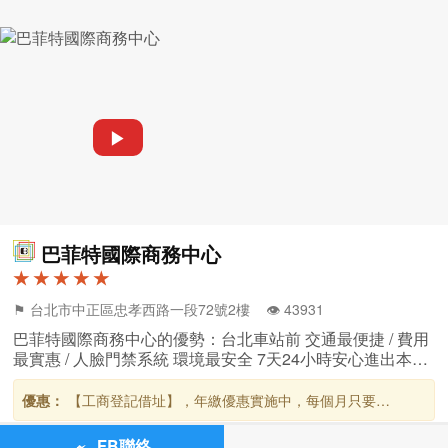
▶
巴菲特國際商務中心
★ ★ ★ ★ ★
⚑ 台北市中正區忠孝西路一段72號2樓 👁️‍ 43931
巴菲特國際商務中心的優勢：台北車站前 交通最便捷 / 費用
最實惠 / 人臉門禁系統 環境最安全 7天24小時安心進出本中
心 / 星巴克咖啡喝到飽 服務最貼心 / 獨立變頻空調 / 隔音電
話亭隱私有保障
優惠：
【工商登記借址】，年繳優惠實施中，每個月只要
NT$2,000 +5%稅 (年繳方案優惠價全年NT$24,000 +5%稅)，機
會難得，敬請把握。
FB聯絡