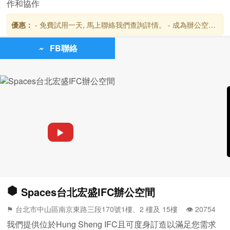
作和協作
優惠：
- 免費試用一天, 馬上聯絡我們查詢詳情。 - 成為辦公空間
客戶後,可免費使用全球超過3,000個雷格斯商務貴賓室,台灣共設
有10個地點。
FB聯絡
▶
Spaces台北宏盛IFC辦公空間
⚑ 台北市中山區南京東路三段170號1樓、2 樓及 15樓 👁️‍ 20754
我們提供位於Hung Sheng IFC且可度身訂造以滿足您需求