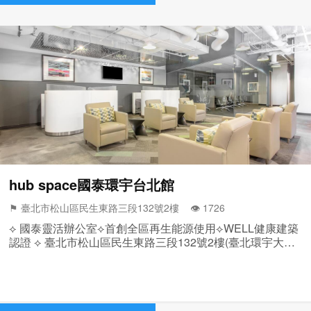
hub space國泰環宇台北館
⚑ 臺北市松山區民生東路三段132號2樓 👁️‍ 1726
⟡ 國泰靈活辦公室⟡首創全區再生能源使用⟡WELL健康建築
認證 ⟡ 臺北市松山區民生東路三段132號2樓(臺北環宇大樓)
⟡ 全新完工 2~10人 獨立辦公室 ⟡ 附設人體工學辦公傢俱、
休憩區、會議室