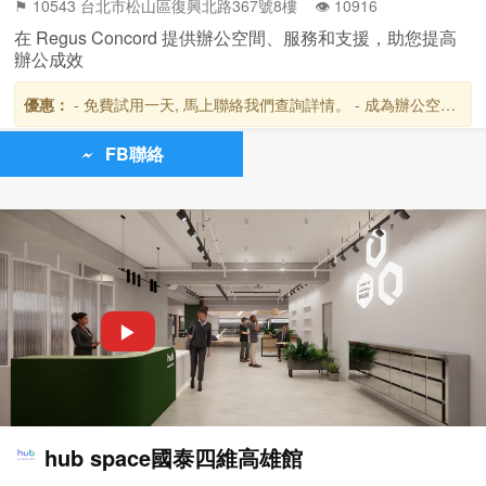
⚑ 10543 台北市松山區復興北路367號8樓 👁️‍ 10916
在 Regus Concord 提供辦公空間、服務和支援，助您提高
辦公成效
優惠：
- 免費試用一天, 馬上聯絡我們查詢詳情。 - 成為辦公空間
客戶後,可免費使用全球超過3,000個雷格斯商務貴賓室,台灣共設
有10個地點。
FB聯絡
▶
hub space國泰四維高雄館