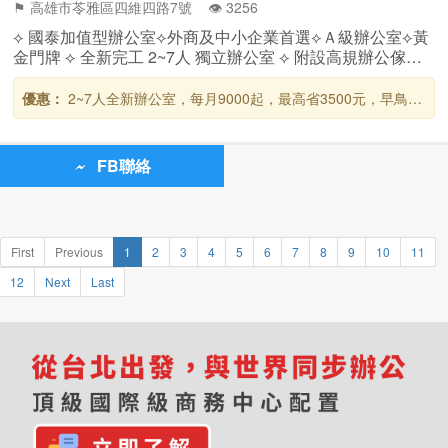
⚑ 高雄市苓雅區四維四路7號 👁️‍ 3256
⟡ 國泰加值型辦公室⟡外商及中小企業首選⟡Ａ級辦公室⟡黃
金門牌 ⟡ 全新完工 2~7人 獨立辦公室 ⟡ 附設高規辦公傢俱
⟡ 交通最方便-捷運三多商圈站5分鐘近亞洲新灣區 ⟡ 一樓國
泰世華銀行
優惠：
2~7人全新辦公室，每月9000起，最高省3500元，早鳥優
惠倒數中！
FB聯絡
First
Previous
1
2
3
4
5
6
7
8
9
10
11
12
Next
Last