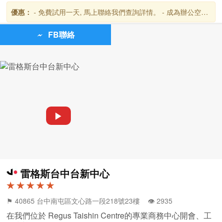
優惠：
- 免費試用一天, 馬上聯絡我們查詢詳情。 - 成為辦公空間
客戶後,可免費使用全球超過3,000個雷格斯商務貴賓室,台灣共設
有10個地點。
FB聯絡
▶
雷格斯台中台新中心
★ ★ ★ ★ ★
⚑ 40865 台中南屯區文心路一段218號23樓 👁️‍ 2935
在我們位於 Regus Taishin Centre的專業商務中心開會、工