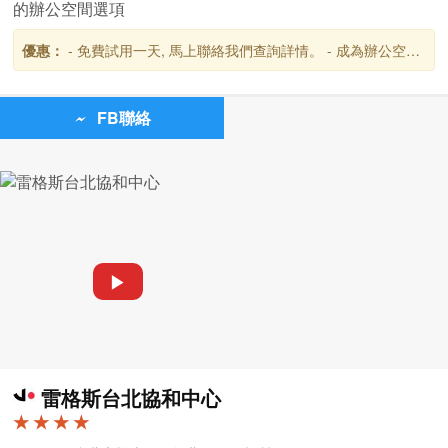
的辦公空間選項
優惠：
- 免費試用一天, 馬上聯絡我們查詢詳情。 - 成為辦公空間
客戶後,可免費使用全球超過3,300個Spaces及雷格斯商務貴賓室,
台灣共設有13個地點。
FB聯絡
▶
雷格斯台北協和中心
★ ★ ★ ★