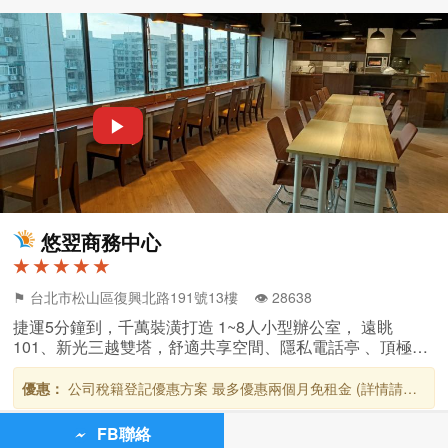
▶
悠翌商務中心
★ ★ ★ ★ ★
⚑ 台北市松山區復興北路191號13樓 👁️‍ 28638
捷運5分鐘到，千萬裝潢打造 1~8人小型辦公室， 遠眺
101、新光三越雙塔，舒適共享空間、隱私電話亭 、頂極按
摩椅，進駐2坪空間，享有超大70坪公區環境設備， 辦公變
的超舒適~
優惠：
公司稅籍登記優惠方案 最多優惠兩個月免租金 (詳情請來
電悠翌商務洽詢** ) 獨立型辦公室 每人4999元起 歡迎預約現場參
觀
FB聯絡