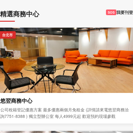
精選商務中心
我要刊登
SOS
台北市
悠翌商務中心
公司稅籍登記優惠方案 最多優惠兩個月免租金 (詳情請來電悠翌商務洽
詢7751-8388 ) 獨立型辦公室 每人4999元起 歡迎預約現場參觀