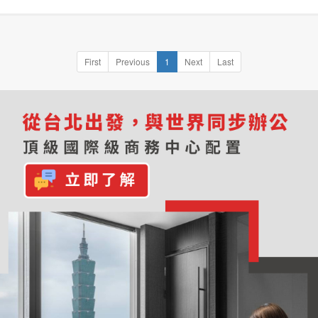
First
Previous
1
Next
Last