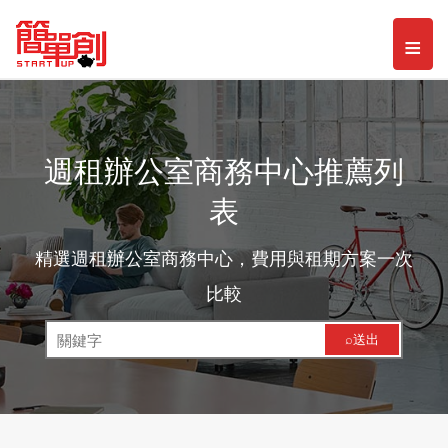
Toggl
≡
naviga
週租辦公室商務中心推薦列
表
精選週租辦公室商務中心，費用與租期方案一次
比較
⌕送出