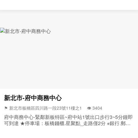
新北市-府中商務中心
⚑ 新北市板橋區四川路一段23號11樓之1 👁️‍ 3404
府中商務中心-緊鄰新板特區~府中站1號出口步行3~5分鐘即
可到達 ★停車場：板橋錢櫃.星聚點_走路僅2分 ※銀行.郵局.
會計師事務所.星巴克...