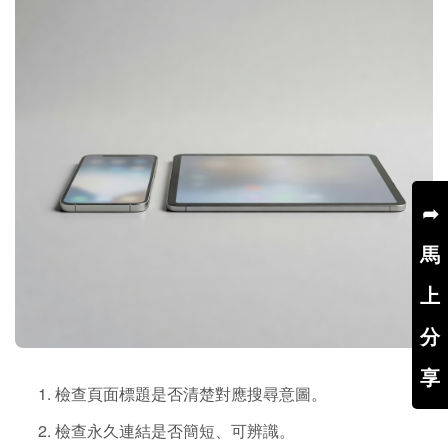
➦
馬
上
分
享
檢查頁面標題是否清楚對應搜尋意圖。
檢查永久連結是否簡短、可辨識。