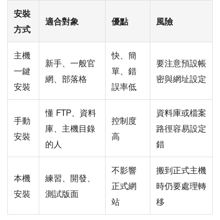
安裝
適合對象
優點
風險
方式
主機
快、簡
新手、一般官
要注意預設帳
一鍵
單、錯
網、部落格
密與網址設定
安裝
誤率低
懂 FTP、資料
資料庫或檔案
手動
控制度
庫、主機目錄
路徑容易設定
安裝
高
的人
錯
不影響
搬到正式主機
本機
練習、開發、
正式網
時仍要處理轉
安裝
測試版面
站
移