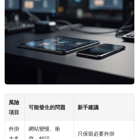
風險
可能發生的問題
新手建議
項目
外掛
網站變慢、衝
只保留必要外掛
太多
突、錯誤