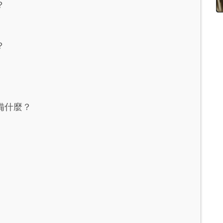
？
？
備什麼？