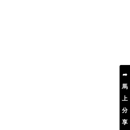
➦
馬
上
分
享