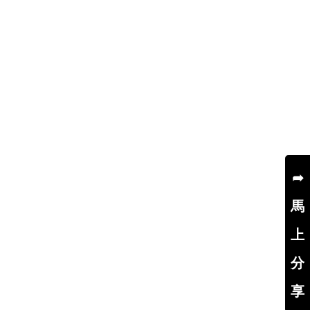
➦
馬
上
分
享