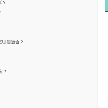
低？
？
室哪個適合？
宜？