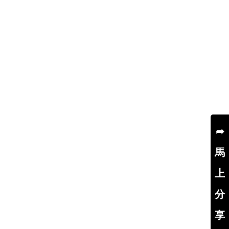
➦
馬
上
分
享