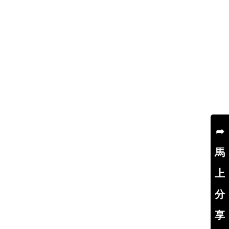
➦
馬
上
分
享