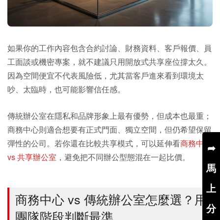
如果你的工作內容包含合約討論、財務資料、客戶報價、員
工面談或機密專案，就不建議只用開放式共享座位撐太久。
因為空間便宜不代表風險低，尤其當客戶進來看到環境太
吵、太臨時，也可能影響信任感。
傳統辦公室在隱私和品牌形象上最有優勢，但成本也最重；
商務中心則適合想要有正式門面、獨立空間，但仍希望保留
彈性的公司。若你還在比較共享模式，可以延伸看
商務中心
➦
vs 共享辦公室
，避免把不同辦公型態混在一起比價。
馬
上
商務中心 vs 傳統辦公室怎麼選？用
分
團隊階段判斷最準