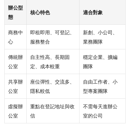
辦公型
核心特色
適合對象
態
商務中
即租即用、可登記、
新創、小公司、
心
服務整合
業務團隊
傳統辦
自主性高、長期固
穩定企業、擴編
公室
定、成本較重
團隊
共享辦
座位彈性、交流多、
自由工作者、小
公室
隱私較低
型專案團隊
虛擬辦
重點在登記地址與收
不需每天進辦公
公室
信
室的公司