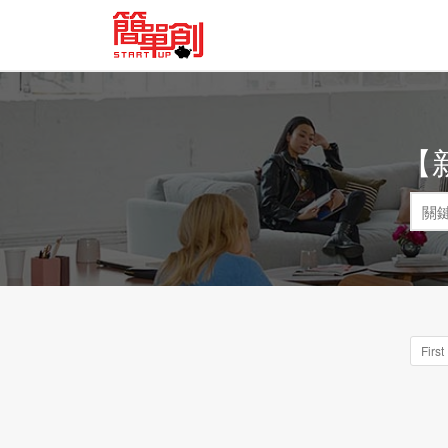
【
First