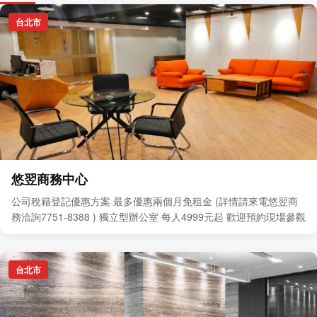
台北市
悠翌商務中心
公司稅籍登記優惠方案 最多優惠兩個月免租金 (詳情請來電悠翌商
務洽詢7751-8388 ) 獨立型辦公室 每人4999元起 歡迎預約現場參觀
台北市