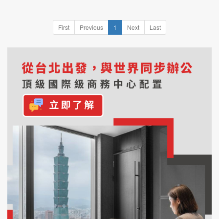
First
Previous
1
Next
Last