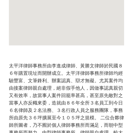
太平洋律師事務所由李進成律師、黃勝文律師於民國８
６年購置現址而開辦成立。太平洋律師事務所律師均經
驗豐富、文筆鋒利、辦案認真、辯才無礙。尤其案件均
由接案律師親自處理，絕非假手他人，因做事認真親切
又有效率，故當事人案件回籠率甚高，甚至原先敵對之
當事人亦反幟來委，造就由８６年全所３名員工到今日
６名律師及２名法務、３名行政人員之服務團隊，事務
所由原先３６坪擴展至今１０５坪之規模。 二位合夥律
師所圖者，乃不囿於個人律師事務所而滿足，而朝中型
事務所而努力。中型律師事務所，律師親自處理，較大