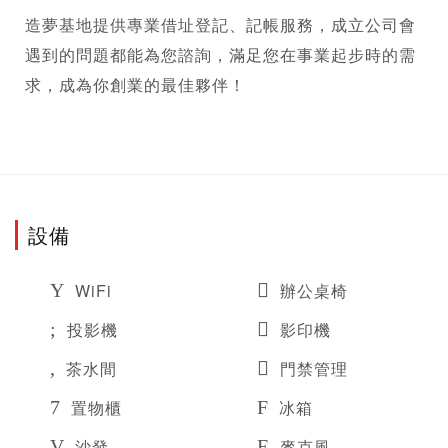
造夢基地提供專業
借址登記
、記帳服務，成立公司會
遇到的問題都能為您諮詢，滿足您在事業起步時的需
求，成為你創業的最佳夥伴！
設備
WiFi
辦公桌椅
投影機
影印機
茶水間
門禁管理
置物櫃
冰箱
沙發
麥克風