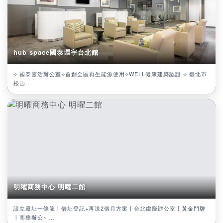
hub space國泰環宇台北館
⟡ 國泰靈活辦公室⟡首創全區再生能源使用⟡WELL健康建築認證 ⟡ 臺北市
松山...
明曜商務中心 明曜二館
設立遷址一條龍丨借址登記+再送2個月方案丨台北虛擬辦公室丨黃金門牌
丨商務辦公~ ...