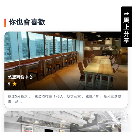
➦
馬
你也會喜歡
上
分
享
悠翌商務中心
★
5
捷運5分鐘到，千萬裝潢打造 1~8人小型辦公室， 遠眺 101、新光三越雙
塔，舒...