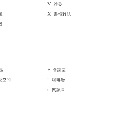
沙發
風
書報雜誌
機
區
會議室
礙空間
咖啡廳
閱讀區