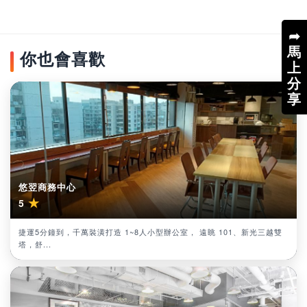
➦
馬
你也會喜歡
上
分
享
悠翌商務中心
★
5
捷運5分鐘到，千萬裝潢打造 1~8人小型辦公室， 遠眺 101、新光三越雙
塔，舒...