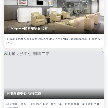
hub space國泰環宇台北館
⟡ 國泰靈活辦公室⟡首創全區再生能源使用⟡WELL健康建築認證 ⟡ 臺北市
松山...
明曜商務中心 明曜二館
設立遷址一條龍丨借址登記+再送2個月方案丨台北虛擬辦公室丨黃金門牌