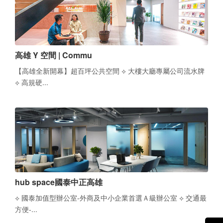
高雄 Y 空間 | Commu
【高雄全新開幕】超百坪公共空間 ⟡ 大樓大廳專屬公司流水牌
⟡ 高規硬...
hub space國泰中正高雄
⟡ 國泰加值型辦公室-外商及中小企業首選Ａ級辦公室 ⟡ 交通最
方便-...