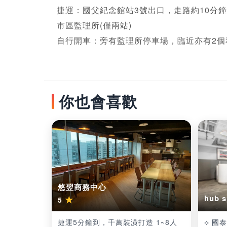
捷運：國父紀念館站3號出口，走路約10分鐘或
市區監理所(僅兩站)

自行開車：旁有監理所停車場，臨近亦有2個
你也會喜歡
悠翌商務中心
hub
★
5
捷運5分鐘到，千萬裝潢打造 1~8人
⟡ 國