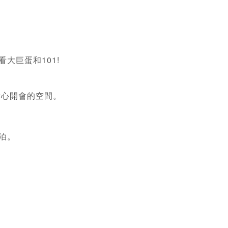
大巨蛋和101!
放心開會的空間。
泊。
。