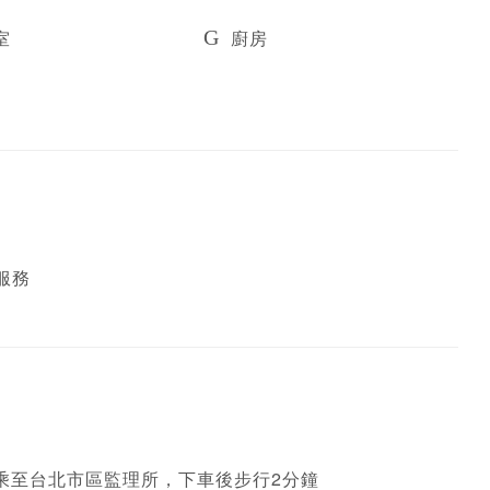
室
廚房
服務
 搭乘至台北市區監理所，下車後步行2分鐘
