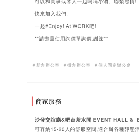
可以和同事或客人一起喝喝小酒、聯繫感情! 
快來加入我們, 
一起#Enjoy! At WORK吧!
**請盡量使用詢價單詢價,謝謝**
＃新創辦公室
＃微創辦公室
＃個人固定辦公桌
商家服務
沙發交誼廳&吧台茶水間 EVENT HALL &  
可容納15-20人的舒服空間,適合辦各種靜態