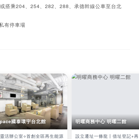
搭乘204、254、282、288、承德幹線公車至台北
私有停車場
 space國泰環宇台北館
明曜商務中心 明曜二館
泰靈活辦公室⟡首創全區再生能源
設立遷址一條龍丨借址登記+再